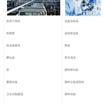
热风干燥机
油盘加热器
热熔胶
油回收设备
热流道模具
烤箱
孵化器
零件清洗
窑
塑料挤出机
覆膜设备
塑料注射成型机
卫生间取暖器
塑料焊接