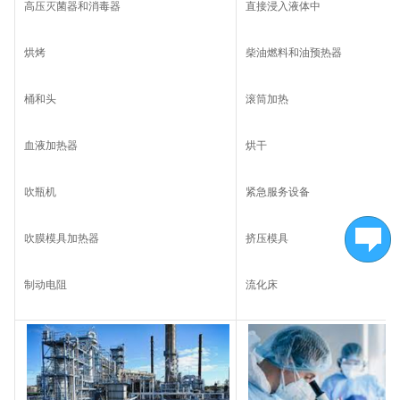
高压灭菌器和消毒器
直接浸入液体中
烘烤
柴油燃料和油预热器
桶和头
滚筒加热
血液加热器
烘干
吹瓶机
紧急服务设备
吹膜模具加热器
挤压模具
制动电阻
流化床