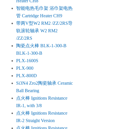
Heater CH8
智能电热毛巾架 浴巾架电热
管 Cartridge Heater CH9
带两V型W2 RM2 /ZZ/2RS导
轨滚轮轴承 W2 RM2
/ZZ/2RS
陶瓷点火棒 BLK-1-300-B
BLK-1-300-B
PLX-1600S
PLX-900
PLX-800D
Si3N4 Zro2陶瓷轴承 Ceramic
Ball Bearing
点火棒 Ignitions Resistance
IR-1, with 3/8
点火棒 Ignitions Resistance
IR-2 Straight Version
点火棒 Ignitions Resistance